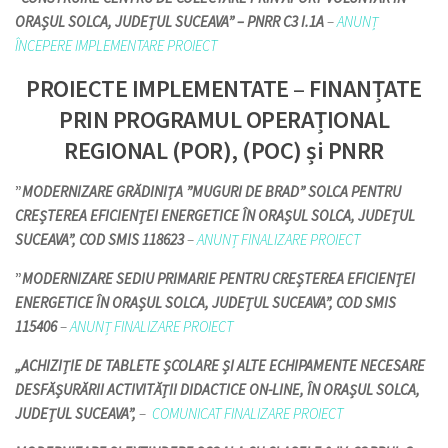
ORAȘUL SOLCA, JUDEȚUL SUCEAVA” – PNRR C3 I.1A
–
ANUNȚ
ÎNCEPERE IMPLEMENTARE PROIECT
PROIECTE IMPLEMENTATE
–
FINANȚATE
PRIN PROGRAMUL OPERAȚIONAL
REGIONAL (POR), (POC)
și PNRR
”
MODERNIZARE GRĂDINIȚA ”MUGURI DE BRAD” SOLCA PENTRU
CREȘTEREA EFICIENȚEI ENERGETICE ÎN ORAȘUL SOLCA, JUDEȚUL
SUCEAVA”, COD SMIS 118623
–
ANUNȚ FINALIZARE PROIECT
”
MODERNIZARE SEDIU PRIMARIE PENTRU CREȘTEREA EFICIENȚEI
ENERGETICE ÎN ORAȘUL SOLCA, JUDEȚUL SUCEAVA”, COD SMIS
115406
–
ANUNȚ FINALIZARE PROIECT
„ACHIZIȚIE DE TABLETE ȘCOLARE ȘI ALTE ECHIPAMENTE NECESARE
DESFĂȘURĂRII ACTIVITĂȚII DIDACTICE ON-LINE, ÎN ORAȘUL SOLCA,
JUDEȚUL SUCEAVA”,
–
COMUNICAT FINALIZARE PROIECT