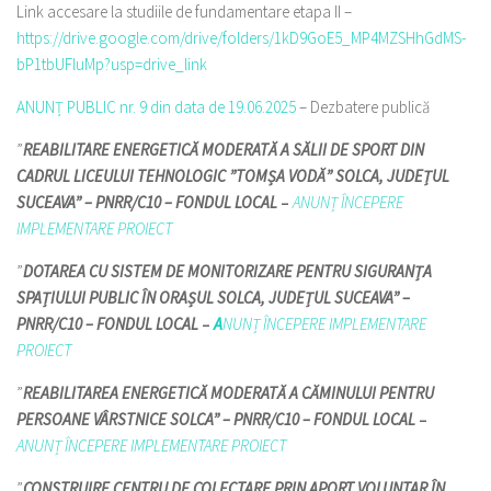
Link accesare la studiile de fundamentare etapa II –
https://drive.google.com/drive/folders/1kD9GoE5_MP4MZSHhGdMS-
bP1tbUFluMp?usp=drive_link
ANUNȚ PUBLIC nr. 9 din data de 19.06.2025
– Dezbatere publică
”
REABILITARE ENERGETICĂ MODERATĂ A SĂLII DE SPORT DIN
CADRUL LICEULUI TEHNOLOGIC ”TOMȘA VODĂ” SOLCA, JUDEȚUL
SUCEAVA” – PNRR/C10 – FONDUL LOCAL
–
ANUNȚ ÎNCEPERE
IMPLEMENTARE PROIECT
”
DOTAREA CU SISTEM DE MONITORIZARE PENTRU SIGURANȚA
SPAȚIULUI PUBLIC ÎN ORAȘUL SOLCA, JUDEȚUL SUCEAVA” –
PNRR/C10 – FONDUL LOCAL
–
A
NUNȚ ÎNCEPERE IMPLEMENTARE
PROIECT
”
REABILITAREA ENERGETICĂ MODERATĂ A CĂMINULUI PENTRU
PERSOANE VÂRSTNICE SOLCA” – PNRR/C10 – FONDUL LOCAL
–
ANUNȚ ÎNCEPERE IMPLEMENTARE PROIECT
”
CONSTRUIRE CENTRU DE COLECTARE PRIN APORT VOLUNTAR ÎN