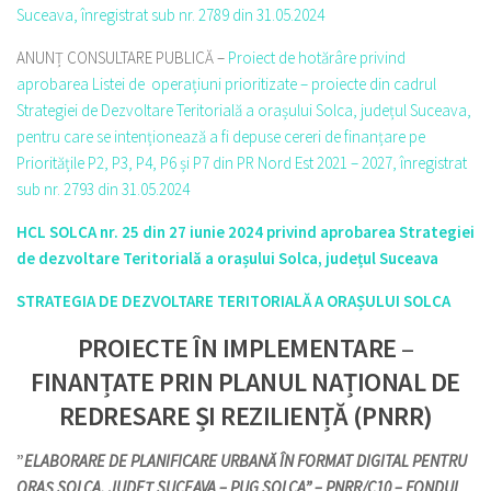
Suceava, înregistrat sub nr. 2789 din 31.05.2024
ANUNȚ CONSULTARE PUBLICĂ –
Proiect de hotărâre privind
aprobarea Listei de operațiuni prioritizate – proiecte din cadrul
Strategiei de Dezvoltare Teritorială a orașului Solca, județul Suceava,
pentru care se intenționează a fi depuse cereri de finanțare pe
Prioritățile P2, P3, P4, P6 și P7 din PR Nord Est 2021 – 2027, înregistrat
sub nr. 2793 din 31.05.2024
HCL SOLCA nr. 25 din 27 iunie 2024 privind aprobarea Strategiei
de dezvoltare Teritorială a orașului Solca, județul Suceava
STRATEGIA DE DEZVOLTARE TERITORIALĂ A ORAȘULUI SOLCA
PROIECTE ÎN IMPLEMENTARE
–
FINANȚATE PRIN PLANUL NAȚIONAL DE
REDRESARE ȘI REZILIENȚĂ (PNRR)
”
ELABORARE DE PLANIFICARE URBANĂ ÎN FORMAT DIGITAL PENTRU
ORAȘ SOLCA, JUDEȚ SUCEAVA – PUG SOLCA” – PNRR/C10 – FONDUL