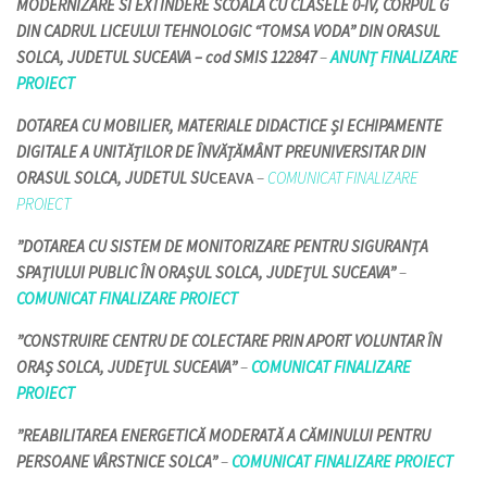
MODERNIZARE SI EXTINDERE SCOALA CU CLASELE 0-IV, CORPUL G
DIN CADRUL LICEULUI TEHNOLOGIC “TOMSA VODA” DIN ORASUL
SOLCA, JUDETUL SUCEAVA – cod SMIS 122847
–
ANUNȚ FINALIZARE
PROIECT
DOTAREA CU MOBILIER, MATERIALE DIDACTICE ȘI ECHIPAMENTE
DIGITALE A UNITĂȚILOR DE ÎNVĂȚĂMÂNT PREUNIVERSITAR DIN
ORASUL SOLCA, JUDETUL SU
CEAVA
–
COMUNICAT FINALIZARE
PROIECT
”DOTAREA CU SISTEM DE MONITORIZARE PENTRU SIGURANȚA
SPAȚIULUI PUBLIC ÎN ORAȘUL SOLCA, JUDEȚUL SUCEAVA”
–
COMUNICAT FINALIZARE PROIECT
”CONSTRUIRE CENTRU DE COLECTARE PRIN APORT VOLUNTAR ÎN
ORAȘ SOLCA, JUDEȚUL SUCEAVA”
–
COMUNICAT FINALIZARE
PROIECT
”REABILITAREA ENERGETICĂ MODERATĂ A CĂMINULUI PENTRU
PERSOANE VÂRSTNICE SOLCA”
–
COMUNICAT FINALIZARE PROIECT