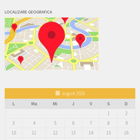
LOCALIZARE GEOGRAFICA
august 2026
L
Ma
Mi
J
V
S
D
1
2
3
4
5
6
7
8
9
10
11
12
13
14
15
16