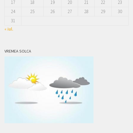
17
18
19
20
21
22
23
24
25
26
27
28
29
30
31
« iul.
VREMEA SOLCA